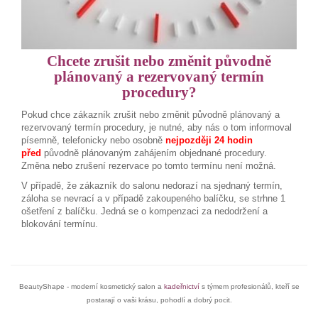
Chcete zrušit nebo změnit původně
plánovaný a rezervovaný termín
procedury?
Pokud chce zákazník zrušit nebo změnit původně plánovaný a
rezervovaný termín procedury, je nutné, aby nás o tom informoval
písemně, telefonicky nebo osobně
nejpozději 24 hodin
před
původně plánovaným zahájením objednané procedury.
Změna nebo zrušení rezervace po tomto termínu není možná.
V případě, že zákazník do salonu nedorazí na sjednaný termín,
záloha se nevrací a v případě zakoupeného balíčku, se strhne 1
ošetření z balíčku. Jedná se o kompenzaci za nedodržení a
blokování termínu.
BeautyShape - moderní kosmetický salon a
kadeřnictví
s týmem profesionálů, kteří se
postarají o vaši krásu, pohodlí a dobrý pocit.