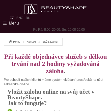
CZ
ENG
RU
Menu
Po-Pá: 8:00–20:00, So: 10:00-20:00
Home
Kontakt
Složit zálohu
Při každé objednávce služeb s délkou
trvání nad 2 hodiny vyžadováná
záloha
.
Pro pohodlí našich klientů máme systém vkládaní prostředků na účet
zákazníka on-line.
Vložit zálohu online na svůj účet v
BeautyShape.
Jak to funguje?