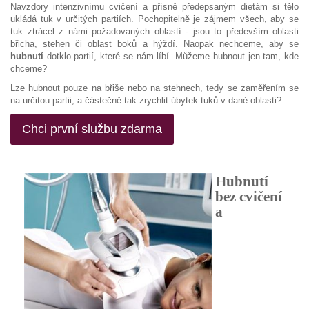
Navzdory intenzivnímu cvičení a přísně předepsaným dietám si tělo
ukládá tuk v určitých partiích. Pochopitelně je zájmem všech, aby se
tuk ztrácel z námi požadovaných oblastí - jsou to především oblasti
břicha, stehen či oblast boků a hýždí. Naopak nechceme, aby se
hubnutí
dotklo partií, které se nám líbí. Můžeme hubnout jen tam, kde
chceme?
Lze hubnout pouze na břiše nebo na stehnech, tedy se zaměřením se
na určitou partii, a částečně tak zrychlit úbytek tuků v dané oblasti?
Chci první službu zdarma
Hubnutí
bez cvičení
a