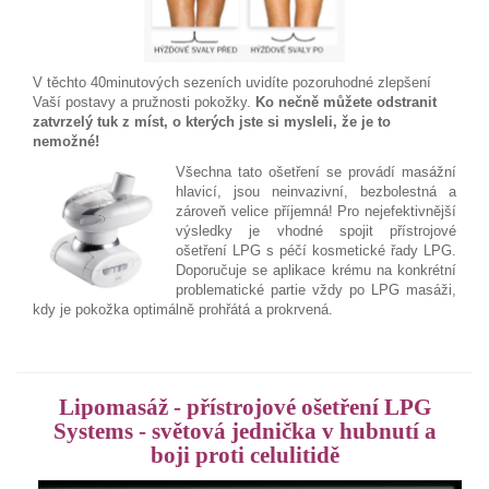
V těchto 40minutových sezeních uvidíte pozoruhodné zlepšení
Vaší postavy a pružnosti pokožky.
Ko nečně můžete odstranit
zatvrzelý tuk z míst, o kterých jste si mysleli, že je to
nemožné!
Všechna tato ošetření se provádí masážní
hlavicí, jsou neinvazivní, bezbolestná a
zároveň velice příjemná! Pro nejefektivnější
výsledky je vhodné spojit přístrojové
ošetření LPG s péčí kosmetické řady LPG.
Doporučuje se aplikace krému na konkrétní
problematické partie vždy po LPG masáži,
kdy je pokožka optimálně prohřátá a prokrvená.
Lipomasáž - přístrojové ošetření LPG
Systems - světová jednička v hubnutí a
boji proti celulitidě