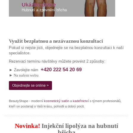
Ukázka práce
Hubnutí a zpevnění břicha
Využít bezplatnou a nezávaznou konzultaci
Pokud si nejste jisti, objednejte se na bezplatnou konzultaci k naší
specialistce.
Rezervaci termínu návštěvy můžete provést 2 způsoby:
+420 222 54 20 69
► Zavolejte nám
► Na našem webu
Objednejte se online >
BeautyShape - moderní
kosmetický salón
a
kadeřnictví
s týmem profesionálů,
kteří se postarají o Vaši krásu, pohodlí a dobrý pocit.
Novinka!
Injekční lipolýza na hubnutí
břicha