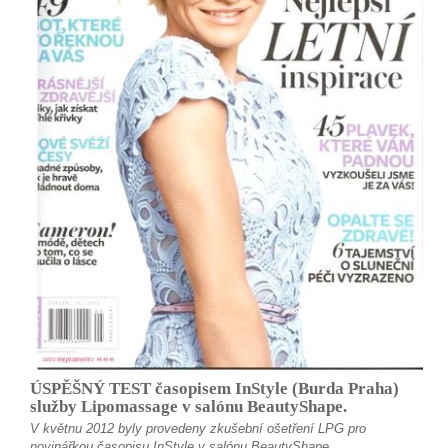
ÚSPĚŠNÝ TEST časopisem InStyle (Burda Praha)
služby Lipomassage v salónu BeautyShape.
V květnu 2012 byly provedeny zkušební ošetření LPG pro
novinářkou časopisu InStyle v salónu BeautyShape.