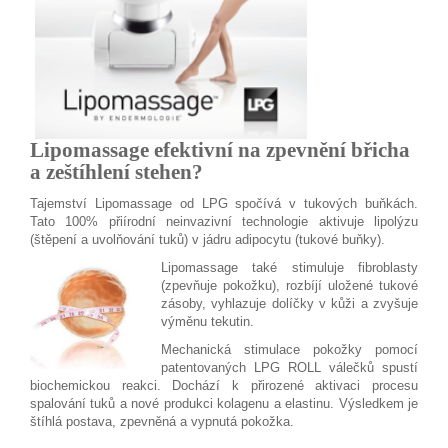
Lipomassage efektivní na zpevnění břicha
a zeštíhlení stehen?
Tajemství Lipomassage od LPG spočívá v tukových buňkách.
Tato 100% přiírodní neinvazivní technologie aktivuje lipolýzu
(štěpení a uvolňování tuků) v jádru adipocytu (tukové buňky).
Lipomassage také stimuluje fibroblasty
(zpevňuje pokožku), rozbíjí uložené tukové
zásoby, vyhlazuje dolíčky v kůži a zvyšuje
výměnu tekutin.
Mechanická stimulace pokožky pomocí
patentovaných LPG ROLL válečků spustí
biochemickou reakci. Dochází k přirozené aktivaci procesu
spalování tuků a nové produkci kolagenu a elastinu. Výsledkem je
štíhlá postava, zpevněná a vypnutá pokožka.