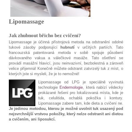
Lipomassage
Jak zhubnout břicho bez cvičení?
Lipomassage je účinná přístrojová metoda na odstranění odolné
tukové zásoby podporující
hubnutí
v určitých partiích. Tato
francouzská patentovaná metoda v sobě spojuje působení
dávkovaného vakua a válečkové masáže. Tato ošetření se
provádí masážní hlavicí, jsou neinvazivní, bezbolestná a zároveň
velice příjemná! Konečně můžete odstranit zatvrzelý tuk z míst, o
kterých jste si mysleli, že je to nemožné!
Lipomassage od LPG je speciálně vyvinutá
technologie
Endermologie
, která nabízí vědecky
prokázané řešení pro lokalizovaná místa, kde je
tuk, celulitida, ochablá pokožka i kontury.
Lipomassage zabere tam, kde dieta a cvičení ne.
Je jedinou metodou, k
terou je možné uvolnit tuk usazený pod
nejsvrchnější vrstvou pokožky, který nelze odstranit ani dietou
a cvičením, ani liposukcí.