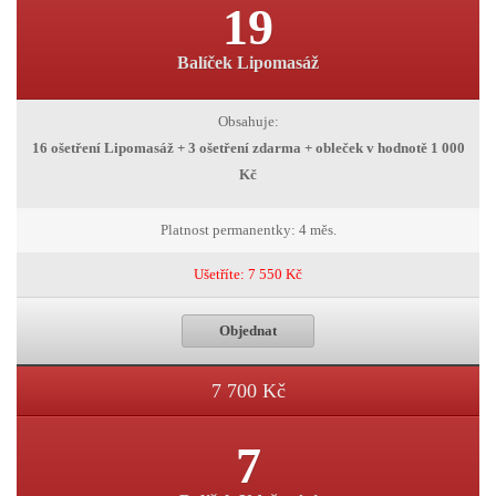
19
Balíček Lipomasáž
Obsahuje:
16 ošetření Lipomasáž + 3 ošetření zdarma + obleček v hodnotě 1 000
Kč
Platnost permanentky: 4 měs.
Ušetříte: 7 550 Kč
Objednat
7 700 Kč
7