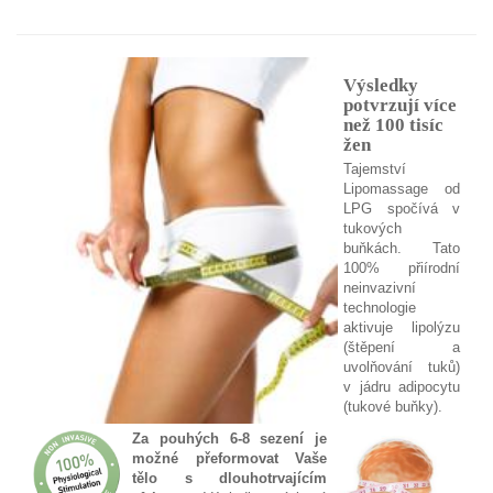
Výsledky
potvrzují více
než 100 tisíc
žen
Tajemství
Lipomassage od
LPG spočívá v
tukových
buňkách. Tato
100% přiírodní
neinvazivní
technologie
aktivuje lipolýzu
(štěpení a
uvolňování tuků)
v jádru adipocytu
(tukové buňky).
Za pouhých 6-8 sezení je
možné přeformovat Vaše
tělo s dlouhotrvajícím