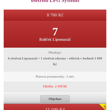
ošetření LPG Systems
8 700 Kč
7
Balíček Lipomasáž
Obsahuje:
6 ošetření Lipomasáž + 1 ošetření zdarma + obleček v hodnotě 1 000
Kč
Platnost permanentky: 2 měs.
Ušetříte: 2 450 Kč
Objednat
13 500 Kč