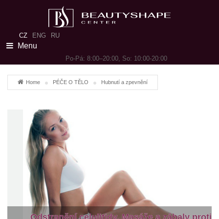
CZ
ENG
RU
Menu
Po-Pá: 8:00–20:00, So: 10:00-20:00
Home
PÉČE O TĚLO
Hubnutí a zpevnění
Odstranění celulitidy. Masáže a zábaly proti